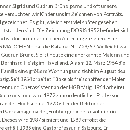
innen Sigrid und Gudrun Brüne gerne und oft unsere
e versuchten wir Kinder uns im Zeichnen von Porträts.
ezeichnet. Es gibt, wie ich erst viel später gesehen
entstanden sind. Die Zeichnung DORIS 1952 befindet sich
 ist dort in der grafischen Abteilung zu sehen. Eine
 MÄDCHEN – hat die Katalog-Nr. Z29/53. Vielleicht war
e Gudrun Brüne. Sie ist heute eine anerkannte Malerin und
Bernhard Heisig im Havelland. Als am 12. März 1954 die
e Familie eine größere Wohnung und zieht im August des
ipzig. Seit 1954 arbeitet Tübke als freischaffender Maler
sistent und Oberassistent an der HGB tätig. 1964 arbeitet
 Buchkunst und wird 1972 zum ordentlichen Professor
 an der Hochschule. 1973 ist er der Rektor der
m Panoramagemälde „Frühbürgerliche Revolution in
 Dieses wird 1987 signiert und 1989 erfolgt die
rhält 1985 eine Gastprofessur in Salzburg. Er