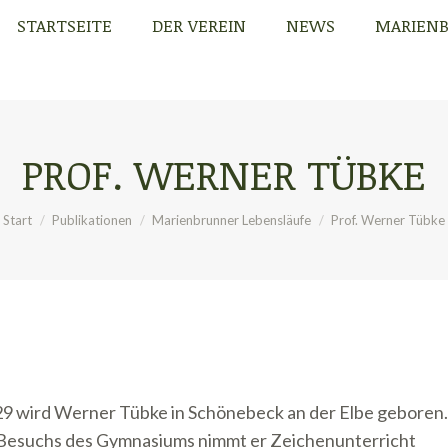
STARTSEITE
DER VEREIN
NEWS
MARIEN
STARTSEITE
DER VEREIN
NEWS
MARIEN
PROF. WERNER TÜBKE
Sie befinden sich hier:
Start
Publikationen
Marienbrunner Lebensläufe
Prof. Werner Tübke
929 wird Werner Tübke in Schönebeck an der Elbe geboren.
Besuchs des Gymnasiums nimmt er Zeichenunterricht