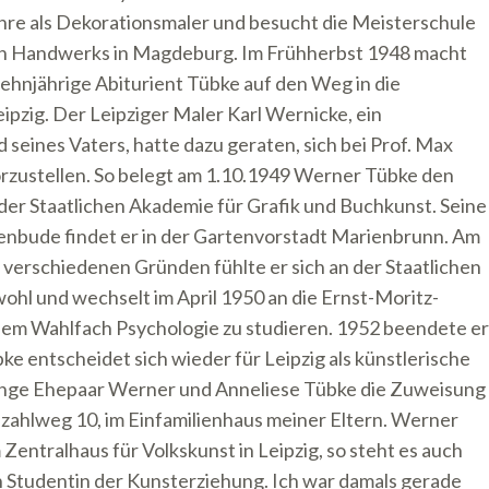
hre als Dekorationsmaler und besucht die Meisterschule
n Handwerks in Magdeburg. Im Frühherbst 1948 macht
ehnjährige Abiturient Tübke auf den Weg in die
pzig. Der Leipziger Maler Karl Wernicke, ein
seines Vaters, hatte dazu geraten, sich bei Prof. Max
zustellen. So belegt am 1.10.1949 Werner Tübke den
der Staatlichen Akademie für Grafik und Buchkunst. Seine
enbude findet er in der Gartenvorstadt Marienbrunn. Am
 verschiedenen Gründen fühlte er sich an der Staatlichen
ohl und wechselt im April 1950 an die Ernst-Moritz-
dem Wahlfach Psychologie zu studieren. 1952 beendete er
 entscheidet sich wieder für Leipzig als künstlerische
nge Ehepaar Werner und Anneliese Tübke die Zuweisung
ahlweg 10, im Einfamilienhaus meiner Eltern. Werner
 Zentralhaus für Volkskunst in Leipzig, so steht es auch
h Studentin der Kunsterziehung. Ich war damals gerade