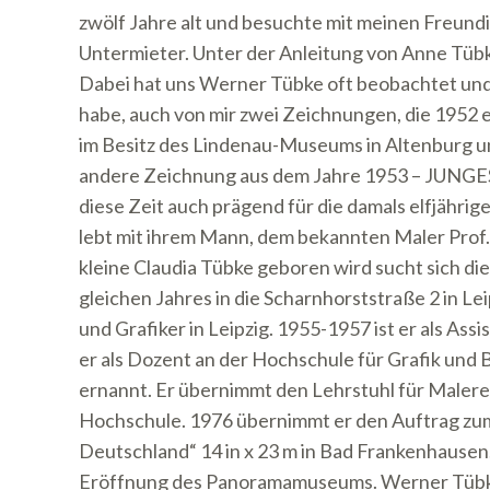
zwölf Jahre alt und besuchte mit meinen Freund
Untermieter. Unter der Anleitung von Anne Tübk
Dabei hat uns Werner Tübke oft beobachtet und g
habe, auch von mir zwei Zeichnungen, die 1952 
im Besitz des Lindenau-Museums in Altenburg und
andere Zeichnung aus dem Jahre 1953 – JUNGES
diese Zeit auch prägend für die damals elfjährig
lebt mit ihrem Mann, dem bekannten Maler Prof. 
kleine Claudia Tübke geboren wird sucht sich di
gleichen Jahres in die Scharnhorststraße 2 in Le
und Grafiker in Leipzig. 1955-1957 ist er als As
er als Dozent an der Hochschule für Grafik und
ernannt. Er übernimmt den Lehrstuhl für Malerei
Hochschule. 1976 übernimmt er den Auftrag zu
Deutschland“ 14 in x 23 m in Bad Frankenhausen.
Eröffnung des Panoramamuseums. Werner Tübke e