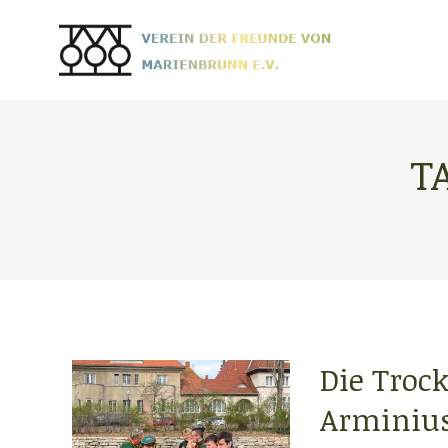
T
Die Troc
Arminius