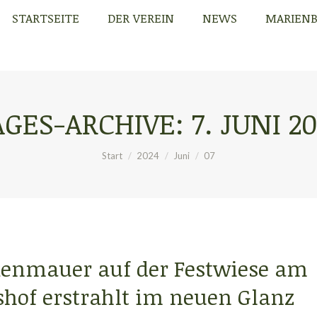
STARTSEITE
DER VEREIN
NEWS
MARIEN
STARTSEITE
DER VEREIN
NEWS
MARIEN
AGES-ARCHIVE:
7. JUNI 2
Sie befinden sich hier:
Start
2024
Juni
07
kenmauer auf der Festwiese am
hof erstrahlt im neuen Glanz