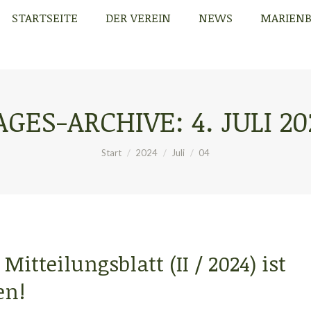
STARTSEITE
DER VEREIN
NEWS
MARIEN
STARTSEITE
DER VEREIN
NEWS
MARIEN
AGES-ARCHIVE:
4. JULI 20
Sie befinden sich hier:
Start
2024
Juli
04
Mitteilungsblatt (II / 2024) ist
en!