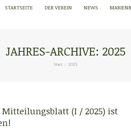
STARTSEITE
DER VEREIN
NEWS
MARIEN
STARTSEITE
DER VEREIN
NEWS
MARIEN
JAHRES-ARCHIVE:
2025
Sie befinden sich hier:
Start
2025
Mitteilungsblatt (I / 2025) ist
en!